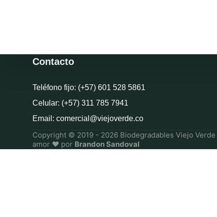
Contacto
Teléfono fijo: (+57) 601 528 5861
Celular: (+57) 311 785 7941
Email: comercial@viejoverde.co
Copyright © 2019 - 2026 Biodegradables Viejo Verde 
amor ❤ por
Brandon Sandoval
0
×
Inicio
Tienda
Mi cuenta