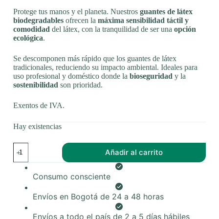
Protege tus manos y el planeta. Nuestros
guantes de látex
biodegradables
ofrecen la
máxima sensibilidad táctil y
comodidad
del látex, con la tranquilidad de ser una
opción
ecológica
.
Se descomponen más rápido que los guantes de látex
tradicionales, reduciendo su impacto ambiental. Ideales para
uso profesional y doméstico donde la
bioseguridad
y la
sostenibilidad
son prioridad.
Exentos de IVA.
Hay existencias
Guantes
Añadir al carrito
de
látex
biodegradable
Consumo consciente
cantidad
Envíos en Bogotá de 24 a 48 horas
Envíos a todo el país de 2 a 5 días hábiles