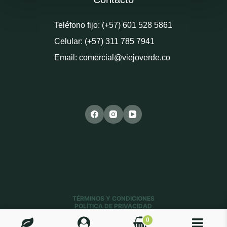
Teléfono fijo: (+57) 601 528 5861
Celular: (+57) 311 785 7941
Email: comercial@viejoverde.co
TÉRMINOS Y CONDICIONES
POLÍTICA DE PRIVACIDAD
POLÍTICA DE ENVÍOS
0
Copyright © 2019 - 2026 Biodegradables Viejo Verde - Sitio