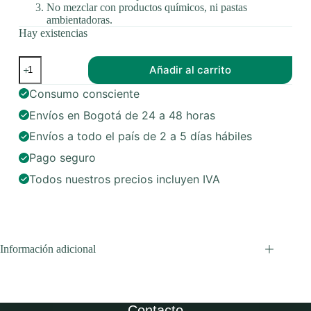
No mezclar con productos químicos, ni pastas
ambientadoras.
Hay existencias
Líquido
Añadir al carrito
azul
para
Consumo consciente
sanitario
•
Envíos en Bogotá de 24 a 48 horas
Ahorra
Max
Envíos a todo el país de 2 a 5 días hábiles
Blue
cantidad
Pago seguro
Todos nuestros precios incluyen IVA
Información adicional
Contacto