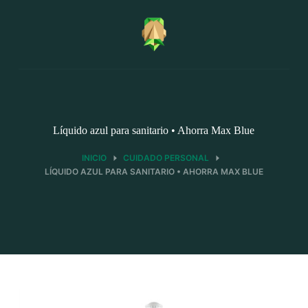
Saltar
al
contenido
Líquido azul para sanitario • Ahorra Max Blue
INICIO
CUIDADO PERSONAL
LÍQUIDO AZUL PARA SANITARIO • AHORRA MAX BLUE