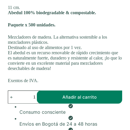
11 cm.
Abedul 100% biodegradable & compostable.
Paquete x 500 unidades.
Mezcladores de madera. La alternativa sostenible a los
mezcladores plásticos.
Destinado al uso de alimentos por 1 vez.
El abedul es un recurso renovable de rápido crecimiento que
es naturalmente fuerte, duradero y resistente al calor, ¡lo que lo
convierte en un excelente material para mezcladores
desechables de madera!
Exentos de IVA.
Mezcladores
Añadir al carrito
de
madera
de
Consumo consciente
11
cm
x
Envíos en Bogotá de 24 a 48 horas
500