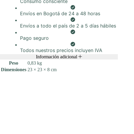
Consumo consciente
de
caña
23
Envíos en Bogotá de 24 a 48 horas
cm
x
Envíos a todo el país de 2 a 5 días hábiles
50
uds.
cantidad
Pago seguro
Todos nuestros precios incluyen IVA
Información adicional
Peso
0,83 kg
Dimensiones
23 × 23 × 8 cm