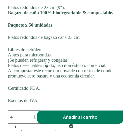
Platos redondos de 23 cm (9″).
Bagazo de caña 100% biodegradable & compostable.
Paquete x 50 unidades.
Platos redondos de bagazo caña 23 cm.
Libres de petróleo.
Aptos para microondas.
¡Se pueden refrigerar y congelar!
Platos desechables rígido, uso doméstico o comercial.
Al compostar este recurso renovable con restos de comida
promueve cero basura y una economía circular.
Certificado FDA.
Exentos de IVA.
Platos
Añadir al carrito
redondos
de
bagazo