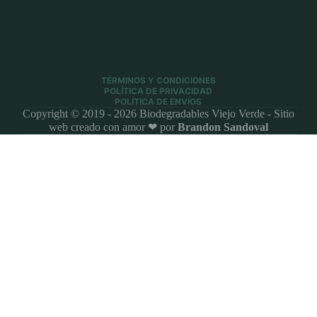
TÉRMINOS Y CONDICIONES
POLÍTICA DE PRIVACIDAD
POLÍTICA DE ENVÍOS
Copyright © 2019 - 2026 Biodegradables Viejo Verde - Sitio
web creado con amor ❤ por
Brandon Sandoval
0
×
Inicio
Tienda
Mi cuenta
Nosotros
Contacto
Tu carrito
Volver a la tienda
Tu carrito está vacío