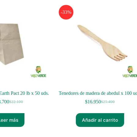
-33%
Earth Pact 20 lb x 50 uds.
Tenedores de madera de abedul x 100 ud
8.700
$
16.950
$
22.100
$
25.400
El
El
El
El
precio
precio
precio
precio
original
actual
original
actual
Leer más
Añadir al carrito
era:
es:
era:
es:
$22.100.
$18.700.
$25.400.
$16.950.