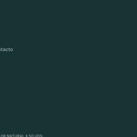
tacto
OR NATURAL X 50 UDS.