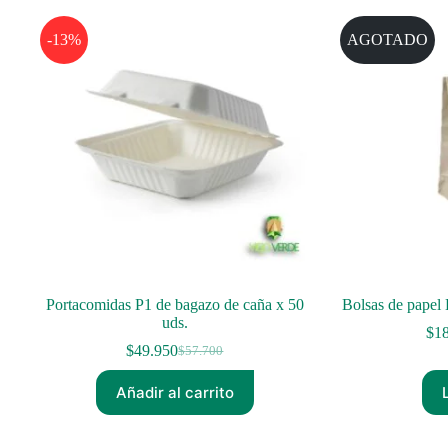
-13%
AGOTADO
Portacomidas P1 de bagazo de caña x 50
Bolsas de papel 
uds.
$
1
$
49.950
$
57.700
El
El
precio
precio
Añadir al carrito
original
actual
era:
es:
$57.700.
$49.950.