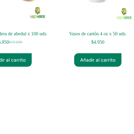
era de abedul x 100 uds.
Vasos de cartón 4 oz x 50 uds.
6.950
$
4.950
$
19.600
El
El
precio
precio
original
actual
ir al carrito
Añadir al carrito
era:
es:
$19.600.
$16.950.