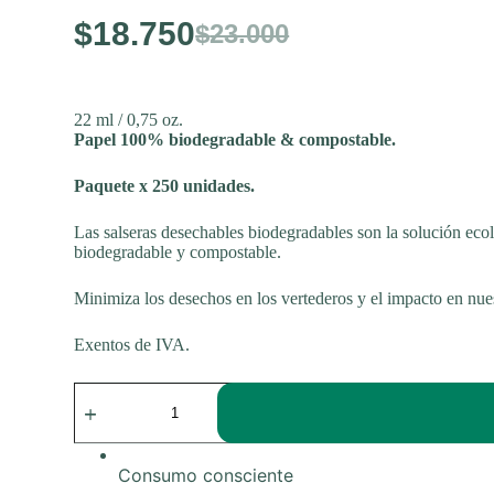
$
18.750
$
23.000
El
El
precio
precio
22 ml / 0,75 oz.
Papel 100% biodegradable & compostable.
original
actual
Paquete x 250 unidades.
era:
es:
Las salseras desechables biodegradables son la solución ecoló
biodegradable y compostable.
$23.000.
$18.750.
Minimiza los desechos en los vertederos y el impacto en nu
Exentos de IVA.
Salseras
0,75
oz
de
papel
Consumo consciente
x