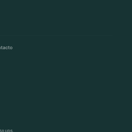
tacto
50 UDS.