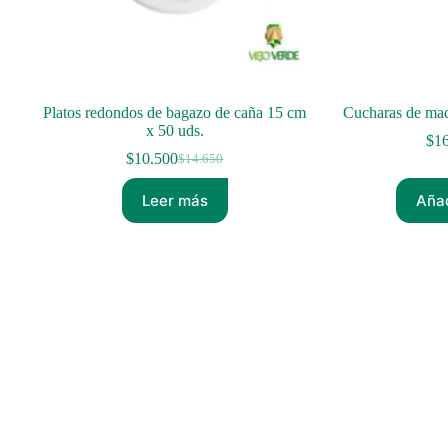
Platos redondos de bagazo de caña 15 cm
Cucharas de mad
x 50 uds.
$
1
$
10.500
$
14.650
El
El
precio
precio
Leer más
Añad
original
actual
era:
es:
$14.650.
$10.500.