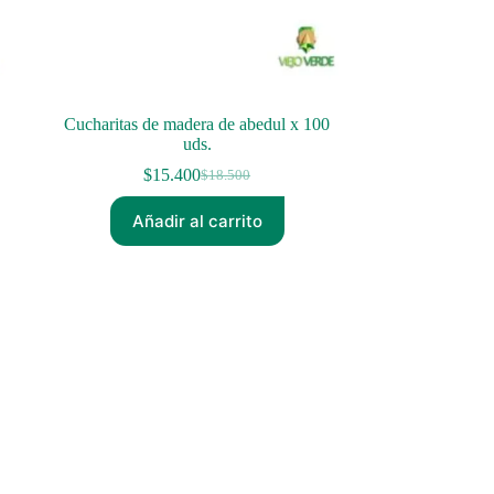
Cucharitas de madera de abedul x 100
uds.
$
15.400
$
18.500
El
El
precio
precio
Añadir al carrito
original
actual
era:
es:
$18.500.
$15.400.