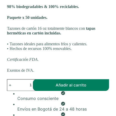
98% biodegradables & 100% reciclables.
Paquete x 50 unidades.
Tazones de cartón 16 oz totalmente blancos con
tapas
herméticas en cartón incluidas.
• Tazones ideales para alimentos fríos y calientes.
• Hechos de recursos 100% renovables.
Certificación FDA.
Exentos de IVA.
Tazones
Añadir al carrito
de
cartón
16
Consumo consciente
oz
con
tapas
Envíos en Bogotá de 24 a 48 horas
x