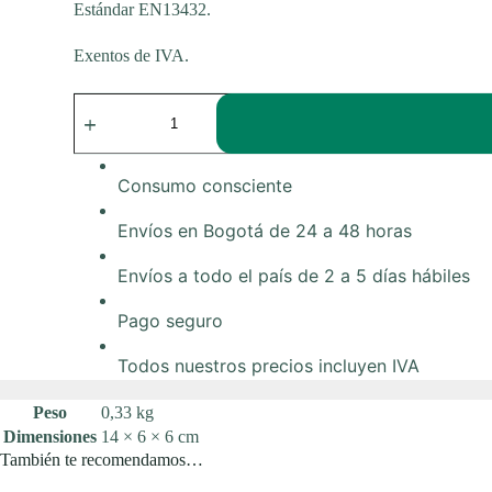
Estándar EN13432.
Exentos de IVA.
Bolsas
multiusos
53x48
cm
•
Consumo consciente
rollo
x
Envíos en Bogotá de 24 a 48 horas
25
uds.
cantidad
Envíos a todo el país de 2 a 5 días hábiles
Pago seguro
Todos nuestros precios incluyen IVA
Peso
0,33 kg
Dimensiones
14 × 6 × 6 cm
También te recomendamos…