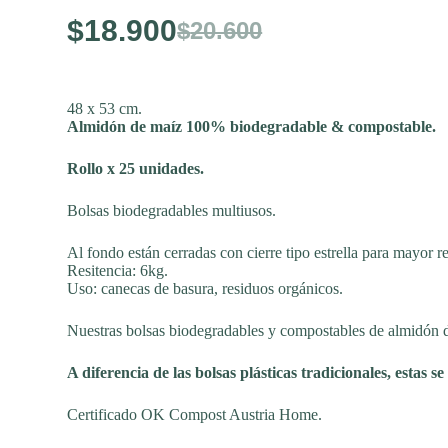
$
18.900
$
20.600
El
El
precio
precio
48 x 53 cm.
Almidón de maíz 100% biodegradable & compostable.
original
actual
Rollo x 25 unidades.
era:
es:
Bolsas biodegradables multiusos.
$20.600.
$18.900.
Al fondo están cerradas con cierre tipo estrella para mayor re
Resitencia: 6kg.
Uso: canecas de basura, residuos orgánicos.
Nuestras bolsas biodegradables y compostables de almidón de 
A diferencia de las bolsas plásticas tradicionales, estas
Certificado OK Compost Austria Home.