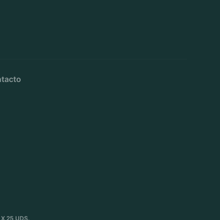
tacto
X 25 UDS.