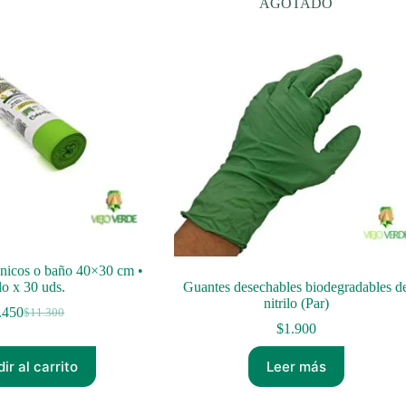
AGOTADO
ánicos o baño 40×30 cm •
lo x 30 uds.
Guantes desechables biodegradables d
nitrilo (Par)
.450
$
11.300
El
El
$
1.900
precio
precio
original
actual
ir al carrito
Leer más
era:
es:
$11.300.
$9.450.