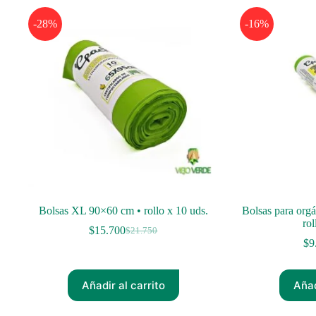
-28%
-16%
Bolsas XL 90×60 cm • rollo x 10 uds.
Bolsas para org
rol
$
15.700
$
21.750
El
El
$
9
precio
precio
original
actual
era:
es:
Añadir al carrito
Añad
$21.750.
$15.700.