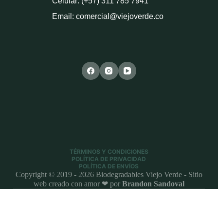
Celular: (+57) 311 785 7941
Email: comercial@viejoverde.co
TÉRMINOS Y CONDICIONES
POLÍTICA DE PRIVACIDAD
POLÍTICA DE ENVÍOS
Copyright © 2019 - 2026 Biodegradables Viejo Verde - Sitio
web creado con amor ❤ por
Brandon Sandoval
0
×
Inicio