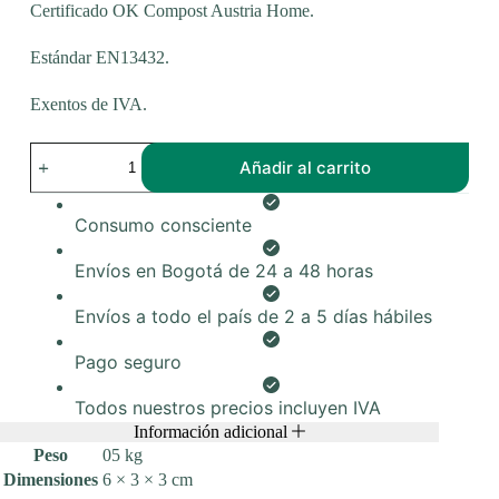
Certificado OK Compost Austria Home.
Estándar EN13432.
Exentos de IVA.
Bolsas
Añadir al carrito
poopy
bags
-
Consumo consciente
mascotas
23x30
cm
Envíos en Bogotá de 24 a 48 horas
•
rollo
Envíos a todo el país de 2 a 5 días hábiles
x
20
uds.
Pago seguro
cantidad
Todos nuestros precios incluyen IVA
Información adicional
Peso
05 kg
Dimensiones
6 × 3 × 3 cm