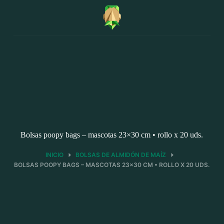
Saltar
al
contenido
Bolsas poopy bags – mascotas 23×30 cm • rollo x 20 uds.
INICIO
BOLSAS DE ALMIDÓN DE MAÍZ
BOLSAS POOPY BAGS – MASCOTAS 23×30 CM • ROLLO X 20 UDS.