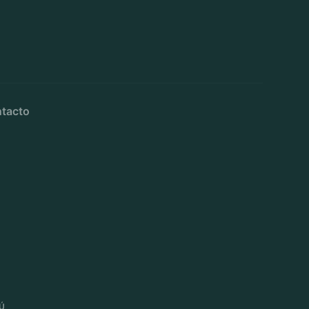
tacto
Ú