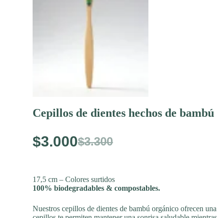
Cepillos de dientes hechos de bambú
$
3.000
$
3.300
El
El
precio
precio
17,5 cm – Colores surtidos
100% biodegradables & compostables.
original
actual
Nuestros cepillos de dientes de bambú orgánico ofrecen una 
cepillos te permiten mantener una sonrisa saludable mientras