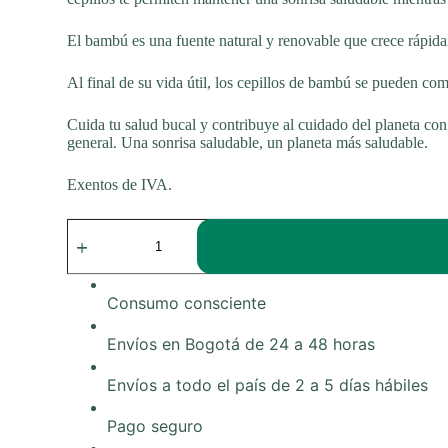
era:
es:
El bambú es una fuente natural y renovable que crece rápidam
$3.300.
$3.000.
Al final de su vida útil, los cepillos de bambú se pueden co
Cuida tu salud bucal y contribuye al cuidado del planeta con
general. Una sonrisa saludable, un planeta más saludable.
Exentos de IVA.
Cepillos
de
dientes
hechos
de
Consumo consciente
bambú
cantidad
Envíos en Bogotá de 24 a 48 horas
Envíos a todo el país de 2 a 5 días hábiles
Pago seguro